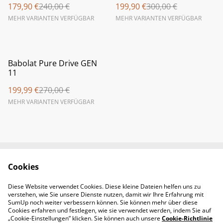
179,90 €
240,00 €
199,90 €
300,00 €
MEHR VARIANTEN VERFÜGBAR
MEHR VARIANTEN VERFÜGBAR
%
Babolat Pure Drive GEN
11
199,99 €
270,00 €
MEHR VARIANTEN VERFÜGBAR
Cookies
Newsletter &
Contact Us
Öffnungszeiten
Diese Website verwendet Cookies. Diese kleine Dateien helfen uns zu
Legal Terms
Privacy Policy
verstehen, wie Sie unsere Dienste nutzen, damit wir Ihre Erfahrung mit
Cookie Policy
SumUp noch weiter verbessern können. Sie können mehr über diese
Cookies erfahren und festlegen, wie sie verwendet werden, indem Sie auf
„Cookie-Einstellungen” klicken. Sie können auch unsere
Cookie-Richtlinie