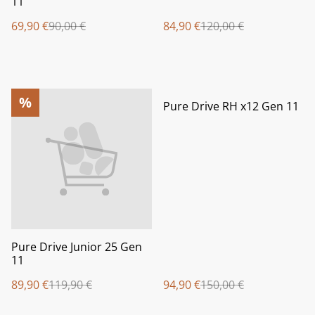
11
69,90 €
90,00 €
84,90 €
120,00 €
%
%
Pure Drive RH x12 Gen 11
Pure Drive Junior 25 Gen
11
89,90 €
119,90 €
94,90 €
150,00 €