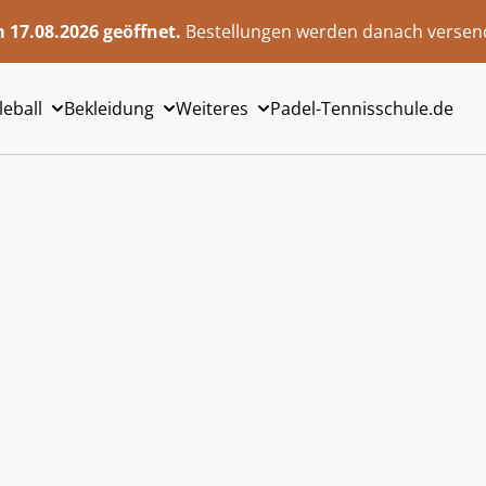
 17.08.2026 geöffnet.
Bestellungen werden danach versend
leball
Bekleidung
Weiteres
Padel-Tennisschule.de