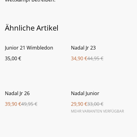
Ähnliche Artikel
%
Junior 21 Wimbledon
Nadal Jr 23
35,00 €
34,90 €
44,95 €
%
%
Nadal Jr 26
Nadal Junior
39,90 €
49,95 €
29,90 €
33,00 €
MEHR VARIANTEN VERFÜGBAR