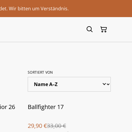
et. Wir bitten um Verständnis.
SORTIERT VON
%
ior 26
Ballfighter 17
29,90 €
33,00 €