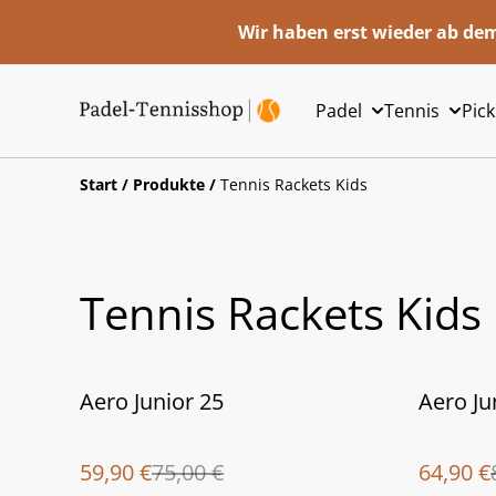
Wir haben erst wieder ab dem
Padel
Tennis
Pick
Start
/
Produkte
/
Tennis Rackets Kids
Tennis Rackets Kids
%
%
Aero Junior 25
Aero Ju
59,90 €
75,00 €
64,90 €