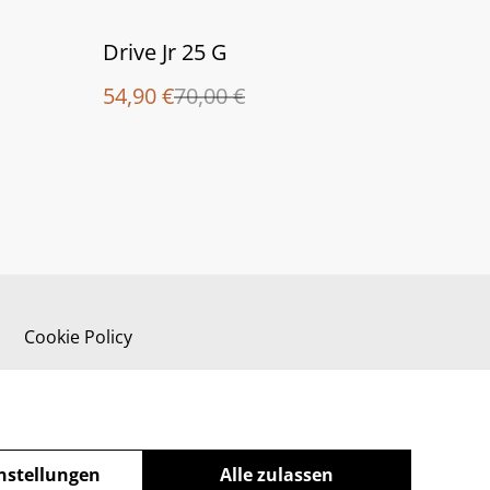
%
Drive Jr 25 G
54,90 €
70,00 €
Cookie Policy
nstellungen
Alle zulassen