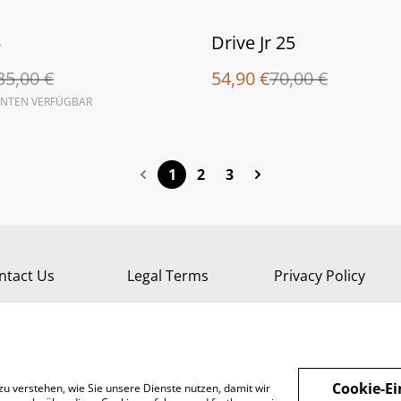
%
5
Drive Jr 25
35,00 €
54,90 €
70,00 €
ANTEN VERFÜGBAR
1
2
3
ntact Us
Legal Terms
Privacy Policy
Cookie-Ei
zu verstehen, wie Sie unsere Dienste nutzen, damit wir