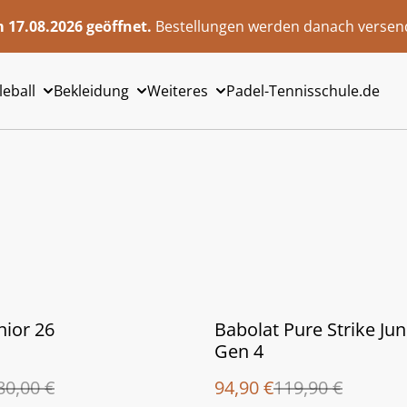
 17.08.2026 geöffnet.
Bestellungen werden danach versend
leball
Bekleidung
Weiteres
Padel-Tennisschule.de
%
nior 26
Babolat Pure Strike Jun
Gen 4
80,00 €
94,90 €
119,90 €