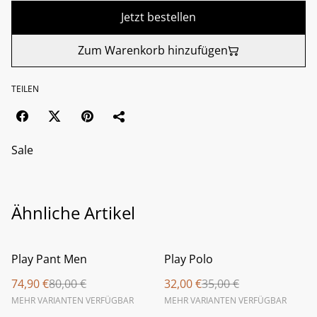
Jetzt bestellen
Zum Warenkorb hinzufügen
TEILEN
Sale
Ähnliche Artikel
%
%
Play Pant Men
Play Polo
74,90 €
80,00 €
32,00 €
35,00 €
MEHR VARIANTEN VERFÜGBAR
MEHR VARIANTEN VERFÜGBAR