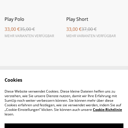
%
%
Play Polo
Play Short
33,00 €
35,00 €
33,00 €
37,00 €
MEHR VARIANTEN VERFÜGBAR
MEHR VARIANTEN VERFÜGBAR
Cookies
Newsletter &
Contact Us
Öffnungszeiten
Diese Website verwendet Cookies. Diese kleine Dateien helfen uns zu
Legal Terms
Privacy Policy
verstehen, wie Sie unsere Dienste nutzen, damit wir Ihre Erfahrung mit
Cookie Policy
SumUp noch weiter verbessern können. Sie können mehr über diese
Cookies erfahren und festlegen, wie sie verwendet werden, indem Sie auf
„Cookie-Einstellungen” klicken. Sie können auch unsere
Cookie-Richtlinie
lesen.