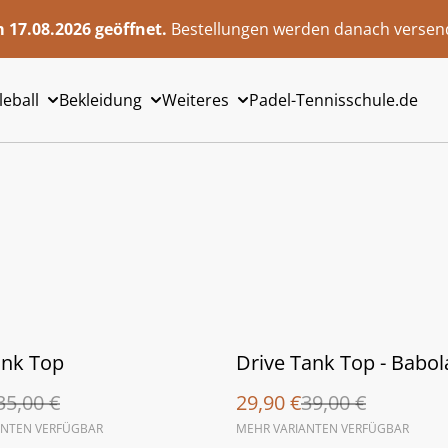
 17.08.2026 geöffnet.
Bestellungen werden danach versend
leball
Bekleidung
Weiteres
Padel-Tennisschule.de
%
ank Top
Drive Tank Top - Babol
35,00 €
29,90 €
39,00 €
ANTEN VERFÜGBAR
MEHR VARIANTEN VERFÜGBAR