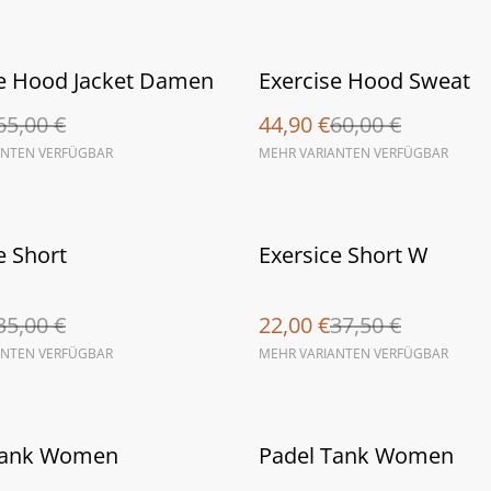
%
se Hood Jacket Damen
Exercise Hood Sweat
65,00 €
44,90 €
60,00 €
ANTEN VERFÜGBAR
MEHR VARIANTEN VERFÜGBAR
%
e Short
Exersice Short W
35,00 €
22,00 €
37,50 €
ANTEN VERFÜGBAR
MEHR VARIANTEN VERFÜGBAR
%
Tank Women
Padel Tank Women