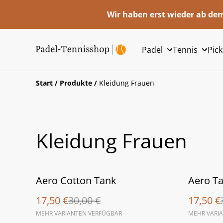
Wir haben erst wieder ab dem
Padel
Tennis
Pick
Start
/
Produkte
/
Kleidung Frauen
Kleidung Frauen
%
%
Aero Cotton Tank
Aero T
17,50 €
30,00 €
17,50 €
MEHR VARIANTEN VERFÜGBAR
MEHR VARI