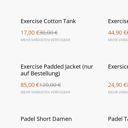
%
%
Exercise Cotton Tank
Exerci
17,00 €
30,00 €
44,90 €
MEHR VARIANTEN VERFÜGBAR
MEHR VARI
%
%
Exercise Padded Jacket (nur
Exersic
auf Bestellung)
85,00 €
120,00 €
24,90 €
MEHR VARIANTEN VERFÜGBAR
MEHR VARI
%
%
Padel Short Damen
Padel 