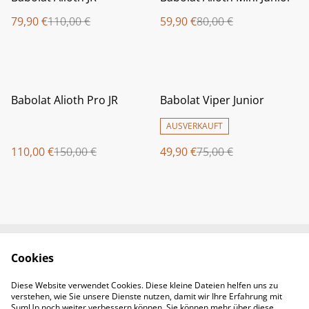
79,90 €
110,00 €
59,90 €
80,00 €
%
%
Babolat Alioth Pro JR
Babolat Viper Junior
AUSVERKAUFT
110,00 €
150,00 €
49,90 €
75,00 €
Cookies
Newsletter &
Contact Us
Öffnungszeiten
Diese Website verwendet Cookies. Diese kleine Dateien helfen uns zu
Legal Terms
Privacy Policy
verstehen, wie Sie unsere Dienste nutzen, damit wir Ihre Erfahrung mit
Cookie Policy
SumUp noch weiter verbessern können. Sie können mehr über diese