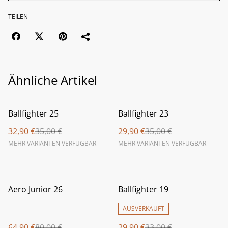
TEILEN
Ähnliche Artikel
%
%
Ballfighter 25
Ballfighter 23
32,90 €
35,00 €
29,90 €
35,00 €
MEHR VARIANTEN VERFÜGBAR
MEHR VARIANTEN VERFÜGBAR
%
%
Aero Junior 26
Ballfighter 19
AUSVERKAUFT
64,90 €
80,00 €
29,90 €
33,00 €