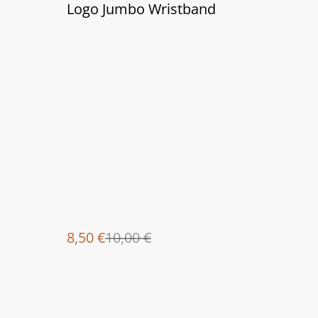
%
Logo Jumbo Wristband
8,50 €
10,00 €