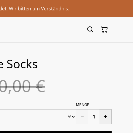
et. Wir bitten um Verständnis.
e Socks
0,00 €
MENGE