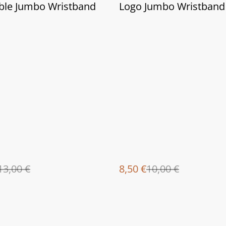
%
ble Jumbo Wristband
Logo Jumbo Wristband
13,00 €
8,50 €
10,00 €