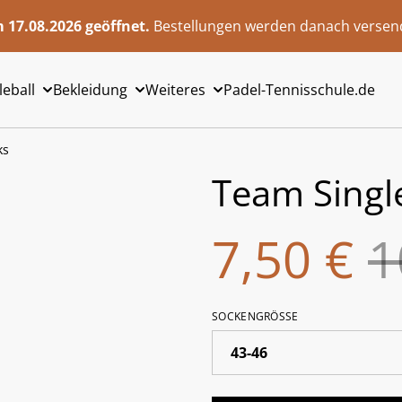
 17.08.2026 geöffnet.
Bestellungen werden danach versend
leball
Bekleidung
Weiteres
Padel-Tennisschule.de
ks
Team Singl
7,50 €
1
SOCKENGRÖSSE