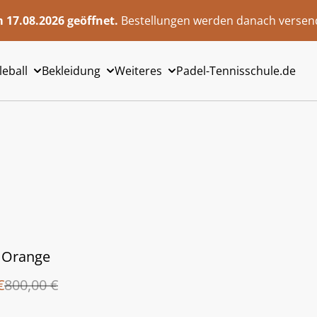
 17.08.2026 geöffnet.
Bestellungen werden danach versend
leball
Bekleidung
Weiteres
Padel-Tennisschule.de
- Orange
€
800,00 €