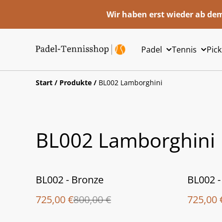
Wir haben erst wieder ab dem
Padel
Tennis
Pick
Start
/
Produkte
/
BL002 Lamborghini
BL002 Lamborghini
%
%
BL002 - Bronze
BL002 
725,00 €
800,00 €
725,00 