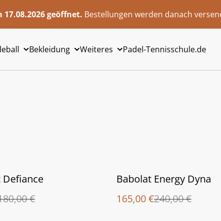
 17.08.2026 geöffnet.
Bestellungen werden danach versend
leball
Bekleidung
Weiteres
Padel-Tennisschule.de
%
 Defiance
Babolat Energy Dyna
180,00 €
165,00 €
240,00 €