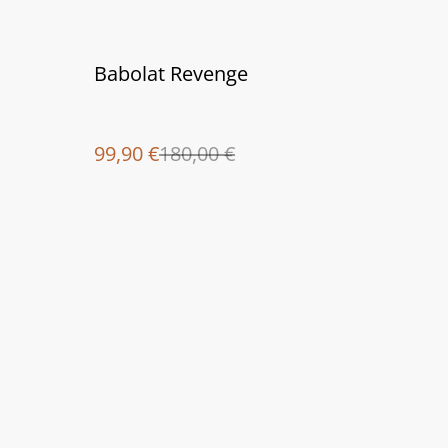
%
Babolat Revenge
99,90 €
180,00 €