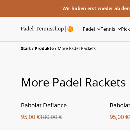
Wir haben erst wieder ab dem
Padel
Tennis
Pick
Start
/
Produkte
/
More Padel Rackets
More Padel Rackets
%
%
Babolat Defiance
Babolat
95,00 €
180,00 €
95,00 €