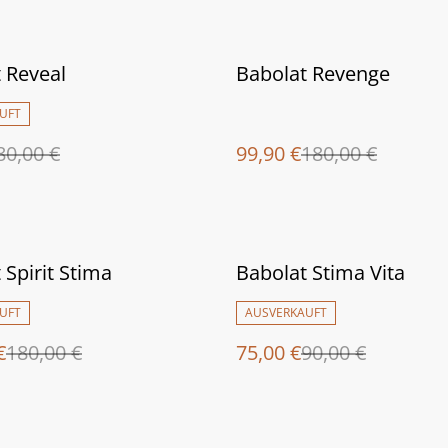
%
 Reveal
Babolat Revenge
UFT
80,00 €
99,90 €
180,00 €
%
 Spirit Stima
Babolat Stima Vita
UFT
AUSVERKAUFT
€
180,00 €
75,00 €
90,00 €