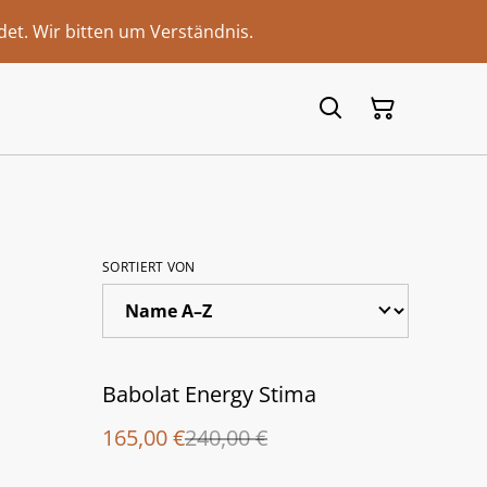
et. Wir bitten um Verständnis.
SORTIERT VON
%
Babolat Energy Stima
165,00 €
240,00 €