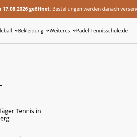
 17.08.2026 geöffnet.
Bestellungen werden danach versend
leball
Bekleidung
Weiteres
Padel-Tennisschule.de
r
läger Tennis in
berg