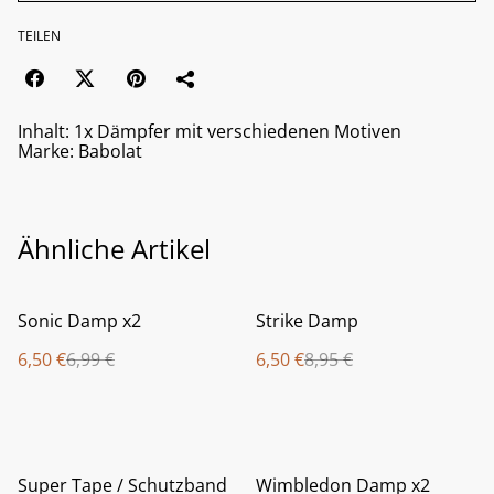
TEILEN
Inhalt: 1x Dämpfer mit verschiedenen Motiven
Marke: Babolat
Ähnliche Artikel
%
%
Sonic Damp x2
Strike Damp
6,50 €
6,99 €
6,50 €
8,95 €
%
%
Super Tape / Schutzband
Wimbledon Damp x2