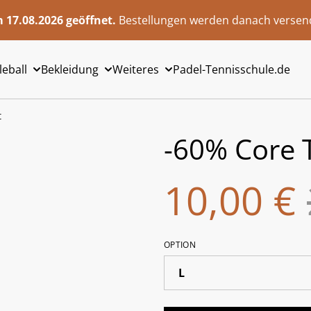
 17.08.2026 geöffnet.
Bestellungen werden danach versend
leball
Bekleidung
Weiteres
Padel-Tennisschule.de
t
-60% Core T
10,00 €
OPTION