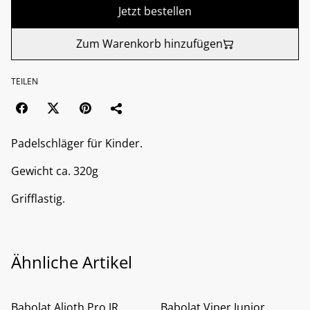
Jetzt bestellen
Zum Warenkorb hinzufügen
TEILEN
Padelschläger für Kinder.
Gewicht ca. 320g
Grifflastig.
Ähnliche Artikel
%
%
Babolat Alioth Pro JR
Babolat Viper Junior