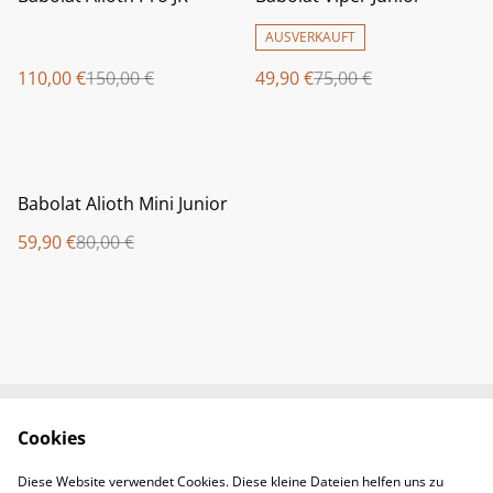
AUSVERKAUFT
110,00 €
150,00 €
49,90 €
75,00 €
%
Babolat Alioth Mini Junior
59,90 €
80,00 €
Cookies
Newsletter &
Contact Us
Öffnungszeiten
Diese Website verwendet Cookies. Diese kleine Dateien helfen uns zu
Legal Terms
Privacy Policy