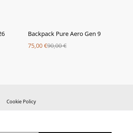
%
26
Backpack Pure Aero Gen 9
75,00 €
90,00 €
Cookie Policy