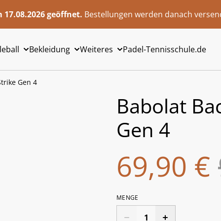
 17.08.2026 geöffnet.
Bestellungen werden danach versend
leball
Bekleidung
Weiteres
Padel-Tennisschule.de
trike Gen 4
Babolat Bac
Gen 4
69,90 €
MENGE