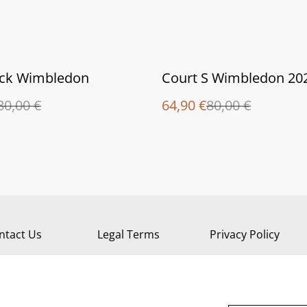
%
ck Wimbledon
Court S Wimbledon 20
80,00 €
64,90 €
80,00 €
ntact Us
Legal Terms
Privacy Policy