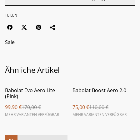
TEILEN
Sale
Ähnliche Artikel
%
%
Babolat Evo Aero Lite
Babolat Boost Aero 2.0
(Pink)
99,90 €
170,00 €
75,00 €
110,00 €
MEHR VARIANTEN VERFÜGBAR
MEHR VARIANTEN VERFÜGBAR