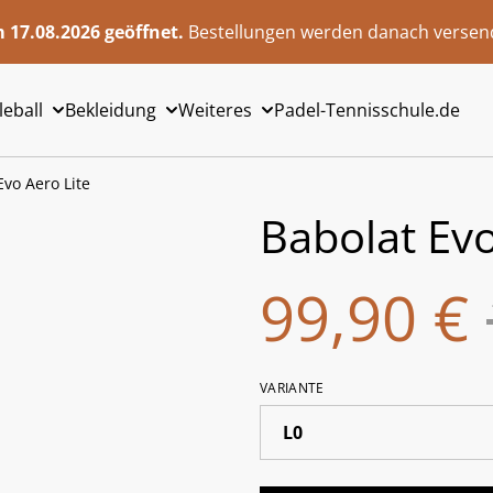
 17.08.2026 geöffnet.
Bestellungen werden danach versend
leball
Bekleidung
Weiteres
Padel-Tennisschule.de
Evo Aero Lite
Babolat Evo
99,90 €
VARIANTE