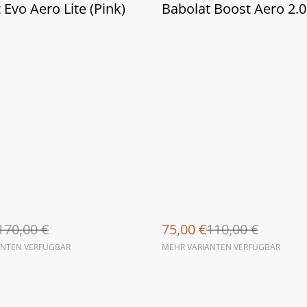
%
 Evo Aero Lite (Pink)
Babolat Boost Aero 2.0
170,00 €
75,00 €
110,00 €
ANTEN VERFÜGBAR
MEHR VARIANTEN VERFÜGBAR