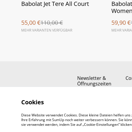
%
%
Babolat Jet Tere All Court
Babolat
Wome
55,00 €
110,00 €
59,90 €
MEHR VARIANTEN VERFÜGBAR
MEHR VARI
Newsletter &
Co
Öffnungszeiten
Cookies
Diese Website verwendet Cookies. Diese kleine Dateien helfen uns 
Ihre Erfahrung mit SumUp noch weiter verbessern können. Sie könn
sie verwendet werden, indem Sie auf „Cookie-Einstellungen” klicke
©
2026
Padel-Tennisshop