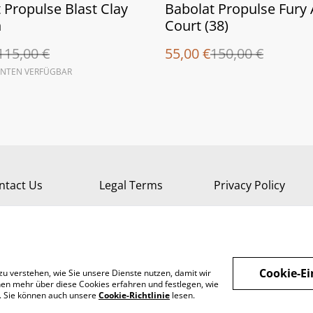
%
 Propulse Blast Clay
Babolat Propulse Fury 
n
Court (38)
115,00 €
55,00 €
150,00 €
ANTEN VERFÜGBAR
ntact Us
Legal Terms
Privacy Policy
Cookie-Ei
zu verstehen, wie Sie unsere Dienste nutzen, damit wir
en mehr über diese Cookies erfahren und festlegen, wie
n. Sie können auch unsere
Cookie-Richtlinie
lesen.