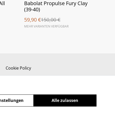
%
All
Babolat Propulse Fury Clay
(39-40)
59,90 €
150,00 €
MEHR VARIANTEN VERFÜGBAR
Cookie Policy
nstellungen
Alle zulassen
powered by