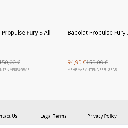
%
 Propulse Fury 3 All
Babolat Propulse Fury 
150,00 €
94,90 €
150,00 €
ANTEN VERFÜGBAR
MEHR VARIANTEN VERFÜGBAR
ntact Us
Legal Terms
Privacy Policy