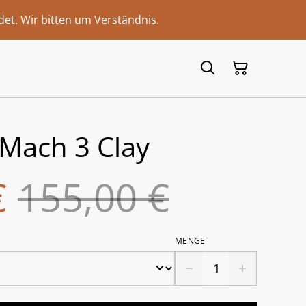
et. Wir bitten um Verständnis.
 Mach 3 Clay
€
155,00 €
MENGE