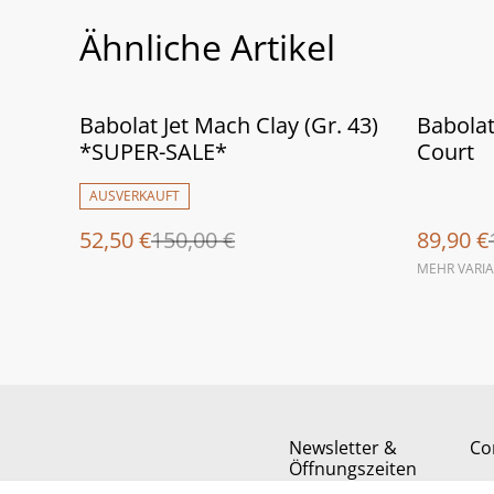
Ähnliche Artikel
%
%
Babolat Jet Mach Clay (Gr. 43)
Babolat
*SUPER-SALE*
Court
AUSVERKAUFT
52,50 €
150,00 €
89,90 €
MEHR VARI
Newsletter &
Co
Öffnungszeiten