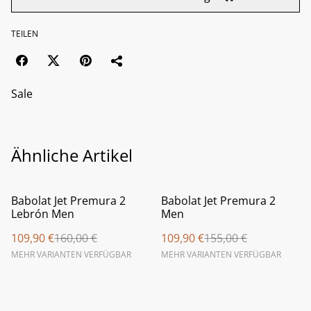
TEILEN
Sale
Ähnliche Artikel
%
%
Babolat Jet Premura 2
Babolat Jet Premura 2
Lebrón Men
Men
109,90 €
160,00 €
109,90 €
155,00 €
MEHR VARIANTEN VERFÜGBAR
MEHR VARIANTEN VERFÜGBAR