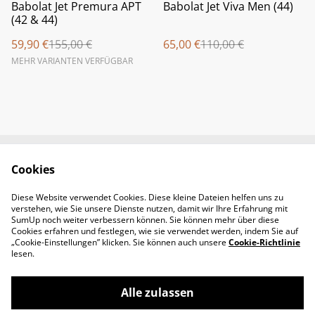
%
%
Babolat Jet Premura APT
Babolat Jet Viva Men (44)
(42 & 44)
59,90 €
155,00 €
65,00 €
110,00 €
MEHR VARIANTEN VERFÜGBAR
Cookies
Newsletter &
Contact Us
Öffnungszeiten
Diese Website verwendet Cookies. Diese kleine Dateien helfen uns zu
Legal Terms
Privacy Policy
verstehen, wie Sie unsere Dienste nutzen, damit wir Ihre Erfahrung mit
Cookie Policy
SumUp noch weiter verbessern können. Sie können mehr über diese
Cookies erfahren und festlegen, wie sie verwendet werden, indem Sie auf
„Cookie-Einstellungen” klicken. Sie können auch unsere
Cookie-Richtlinie
lesen.
Alle zulassen
©
2026
Padel-Tennisshop