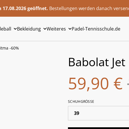
 17.08.2026 geöffnet.
Bestellungen werden danach versend
leball
Bekleidung
Weiteres
Padel-Tennisschule.de
Ritma -60%
Babolat Jet
59,90 €
SCHUHGRÖSSE