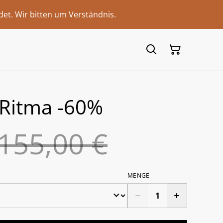
et. Wir bitten um Verständnis.
 Ritma -60%
155,00 €
MENGE