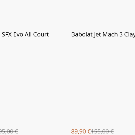
%
 SFX Evo All Court
Babolat Jet Mach 3 Cla
95,00 €
89,90 €
155,00 €