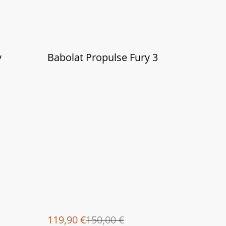
%
y
Babolat Propulse Fury 3
119,90 €
150,00 €