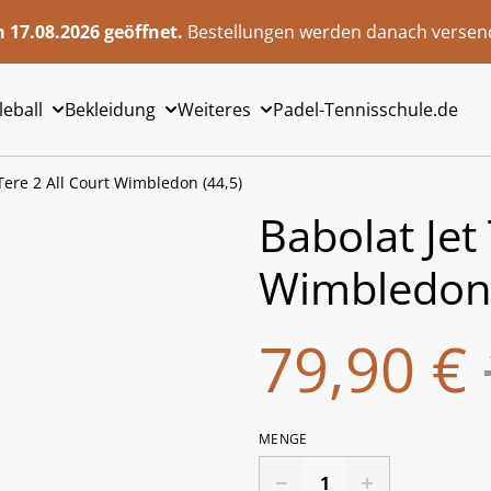
 17.08.2026 geöffnet.
Bestellungen werden danach versend
leball
Bekleidung
Weiteres
Padel-Tennisschule.de
 Tere 2 All Court Wimbledon (44,5)
Babolat Jet 
Wimbledon 
79,90 €
MENGE