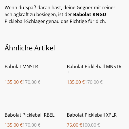
Wenn du Spaß daran hast, deine Gegner mit reiner
Schlagkraft zu besiegen, ist der
Babolat RNGD
Pickleball-Schläger genau das Richtige für dich.
Ähnliche Artikel
%
%
Babolat MNSTR
Babolat Pickleball MNSTR
+
135,00 €
170,00 €
135,00 €
170,00 €
%
%
Babolat Pickleball RBEL
Babolat Pickleball XPLR
135,00 €
170,00 €
75,00 €
100,00 €