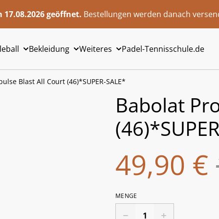
 17.08.2026 geöffnet.
Bestellungen werden danach versend
leball
Bekleidung
Weiteres
Padel-Tennisschule.de
pulse Blast All Court (46)*SUPER-SALE*
Babolat Pro
(46)*SUPER
49,90 €
MENGE