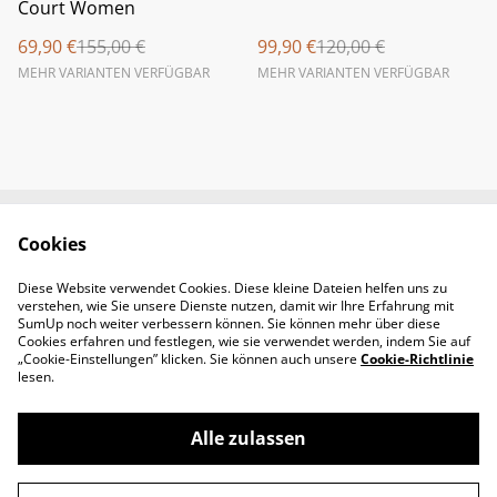
Court Women
69,90 €
155,00 €
99,90 €
120,00 €
MEHR VARIANTEN VERFÜGBAR
MEHR VARIANTEN VERFÜGBAR
Cookies
Newsletter &
Contact Us
Öffnungszeiten
Diese Website verwendet Cookies. Diese kleine Dateien helfen uns zu
Legal Terms
Privacy Policy
verstehen, wie Sie unsere Dienste nutzen, damit wir Ihre Erfahrung mit
Cookie Policy
SumUp noch weiter verbessern können. Sie können mehr über diese
Cookies erfahren und festlegen, wie sie verwendet werden, indem Sie auf
„Cookie-Einstellungen” klicken. Sie können auch unsere
Cookie-Richtlinie
lesen.
Alle zulassen
©
2026
Padel-Tennisshop