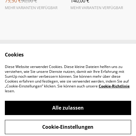
79,90 €
90,00 €
140,00 €
MEHR VARIANTEN VERFÜGBAR
MEHR VARIANTEN VERFÜGBAR
Cookies
Newsletter &
Contact Us
Öffnungszeiten
Diese Website verwendet Cookies. Diese kleine Dateien helfen uns zu
Legal Terms
Privacy Policy
verstehen, wie Sie unsere Dienste nutzen, damit wir Ihre Erfahrung mit
Cookie Policy
SumUp noch weiter verbessern können. Sie können mehr über diese
Cookies erfahren und festlegen, wie sie verwendet werden, indem Sie auf
„Cookie-Einstellungen” klicken. Sie können auch unsere
Cookie-Richtlinie
lesen.
Alle zulassen
©
2026
Padel-Tennisshop
Cookie-Einstellungen
powered by