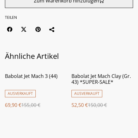
Zum Warenkorb hinzufügen
TEILEN
Ähnliche Artikel
%
%
Babolat Jet Mach 3 (44)
Babolat Jet Mach Clay (Gr.
43) *SUPER-SALE*
AUSVERKAUFT
AUSVERKAUFT
69,90 €
155,00 €
52,50 €
150,00 €