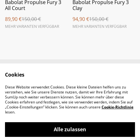
%
%
Babolat Propulse Fury 3
Babolat Propulse Fury 3
All Court
Clay
89,90 €
150,00 €
94,90 €
150,00 €
MEHR VARIANTEN VERFÜGBAR
MEHR VARIANTEN VERFÜGBAR
Cookies
Newsletter &
Contact Us
Öffnungszeiten
Diese Website verwendet Cookies. Diese kleine Dateien helfen uns zu
Legal Terms
Privacy Policy
verstehen, wie Sie unsere Dienste nutzen, damit wir Ihre Erfahrung mit
Cookie Policy
SumUp noch weiter verbessern können. Sie können mehr über diese
Cookies erfahren und festlegen, wie sie verwendet werden, indem Sie auf
„Cookie-Einstellungen” klicken. Sie können auch unsere
Cookie-Richtlinie
lesen.
Alle zulassen
©
2026
Padel-Tennisshop