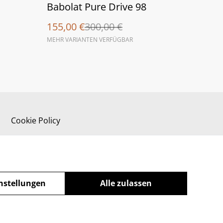
%
Babolat Pure Drive 98
155,00 €
300,00 €
MEHR VARIANTEN VERFÜGBAR
Cookie Policy
nstellungen
Alle zulassen
powered by