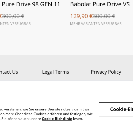
%
 Pure Drive 98 GEN 11
Babolat Pure Drive VS
€
300,00 €
129,90 €
300,00 €
ANTEN VERFÜGBAR
MEHR VARIANTEN VERFÜGBAR
ntact Us
Legal Terms
Privacy Policy
Cookie-Ei
zu verstehen, wie Sie unsere Dienste nutzen, damit wir
en mehr über diese Cookies erfahren und festlegen, wie
n. Sie können auch unsere
Cookie-Richtlinie
lesen.