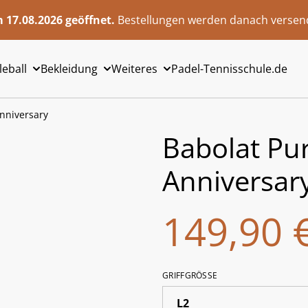
 17.08.2026 geöffnet.
Bestellungen werden danach versend
leball
Bekleidung
Weiteres
Padel-Tennisschule.de
Anniversary
Babolat Pur
Anniversar
149,90 
GRIFFGRÖSSE