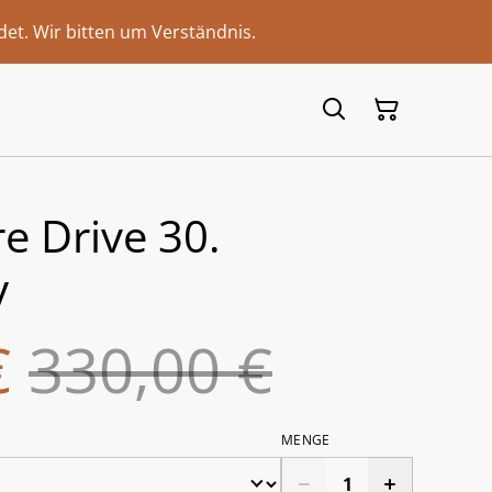
et. Wir bitten um Verständnis.
e Drive 30.
y
€
330,00 €
MENGE