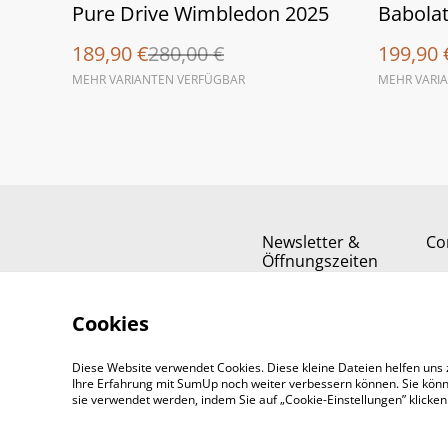
%
%
Pure Drive Wimbledon 2025
Babolat
189,90 €
280,00 €
199,90 
MEHR VARIANTEN VERFÜGBAR
MEHR VARI
Newsletter &
Co
Öffnungszeiten
Cookies
Diese Website verwendet Cookies. Diese kleine Dateien helfen uns 
Ihre Erfahrung mit SumUp noch weiter verbessern können. Sie könn
sie verwendet werden, indem Sie auf „Cookie-Einstellungen” klicke
©
2026
Padel-Tennisshop