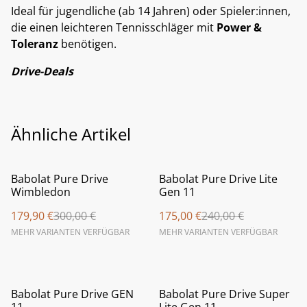
Ideal für jugendliche (ab 14 Jahren) oder Spieler:innen,
die einen leichteren Tennisschläger mit
Power &
Toleranz
benötigen.
Drive-Deals
Ähnliche Artikel
%
%
Babolat Pure Drive
Babolat Pure Drive Lite
Wimbledon
Gen 11
179,90 €
300,00 €
175,00 €
240,00 €
MEHR VARIANTEN VERFÜGBAR
MEHR VARIANTEN VERFÜGBAR
%
%
Babolat Pure Drive GEN
Babolat Pure Drive Super