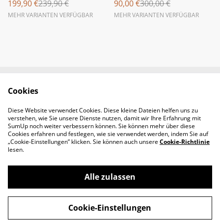
199,90 €
239,90 €
90,00 €
300,00 €
MEHR VARIANTEN VERFÜGBAR
MEHR VARIANTEN VERFÜGBAR
Cookies
Newsletter &
Contact Us
Öffnungszeiten
Diese Website verwendet Cookies. Diese kleine Dateien helfen uns zu
Legal Terms
Privacy Policy
verstehen, wie Sie unsere Dienste nutzen, damit wir Ihre Erfahrung mit
Cookie Policy
SumUp noch weiter verbessern können. Sie können mehr über diese
Cookies erfahren und festlegen, wie sie verwendet werden, indem Sie auf
„Cookie-Einstellungen” klicken. Sie können auch unsere
Cookie-Richtlinie
lesen.
Alle zulassen
©
2026
Padel-Tennisshop
Cookie-Einstellungen
powered by