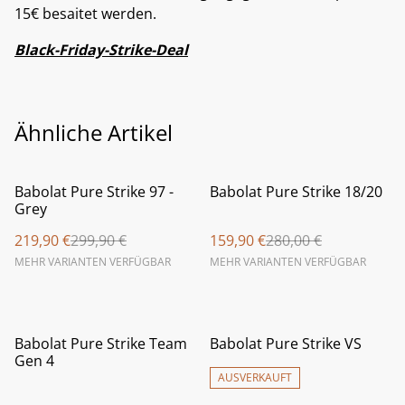
15€ besaitet werden.
Black-Friday-Strike-Deal
Ähnliche Artikel
%
%
Babolat Pure Strike 97 -
Babolat Pure Strike 18/20
Grey
219,90 €
299,90 €
159,90 €
280,00 €
MEHR VARIANTEN VERFÜGBAR
MEHR VARIANTEN VERFÜGBAR
%
%
Babolat Pure Strike Team
Babolat Pure Strike VS
Gen 4
AUSVERKAUFT