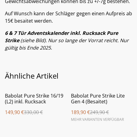
Gewichtsabweichungen können bis zu +/-7g bestehen.
Auf Wunsch kann der Schläger gegen einen Aufpreis ab
15€ besaitet werden.
6 & 7 Tür Adventskalender inkl. Rucksack Pure
Strike
(siehe Bild). Nur so lange der Vorrat reicht. Nur
gültig bis Ende 2025.
Ähnliche Artikel
%
%
Babolat Pure Strike 16/19
Babolat Pure Strike Lite
(L2) inkl. Rucksack
Gen 4 (Besaitet)
149,90 €
330,00 €
189,90 €
249,90 €
MEHR VARIANTEN VERFÜGBAR