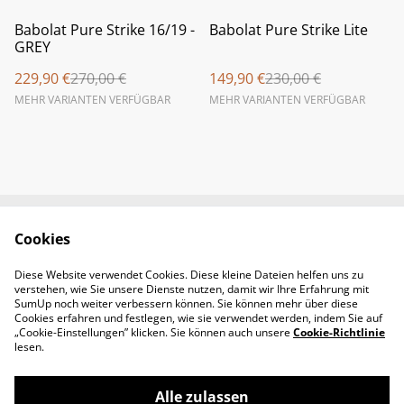
%
%
Babolat Pure Strike 16/19 -
Babolat Pure Strike Lite
GREY
229,90 €
270,00 €
149,90 €
230,00 €
MEHR VARIANTEN VERFÜGBAR
MEHR VARIANTEN VERFÜGBAR
Cookies
Newsletter &
Contact Us
Öffnungszeiten
Diese Website verwendet Cookies. Diese kleine Dateien helfen uns zu
Legal Terms
Privacy Policy
verstehen, wie Sie unsere Dienste nutzen, damit wir Ihre Erfahrung mit
Cookie Policy
SumUp noch weiter verbessern können. Sie können mehr über diese
Cookies erfahren und festlegen, wie sie verwendet werden, indem Sie auf
„Cookie-Einstellungen” klicken. Sie können auch unsere
Cookie-Richtlinie
lesen.
Alle zulassen