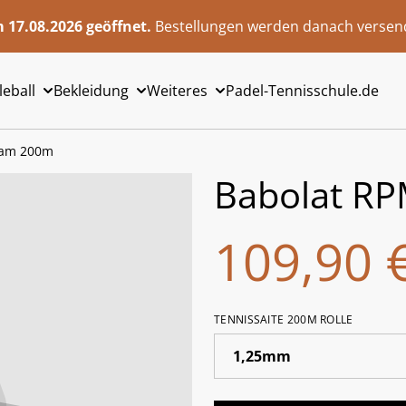
 17.08.2026 geöffnet.
Bestellungen werden danach versend
leball
Bekleidung
Weiteres
Padel-Tennisschule.de
eam 200m
Babolat R
109,90 
TENNISSAITE 200M ROLLE