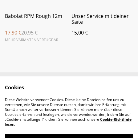
%
Babolat RPM Rough 12m
Unser Service mit deiner
Saite
17,90 €
20,95 €
15,00 €
MEHR VARIANTEN VERFÜGBAR
Cookies
Newsletter &
Contact Us
Öffnungszeiten
Diese Website verwendet Cookies. Diese kleine Dateien helfen uns zu
Legal Terms
Privacy Policy
verstehen, wie Sie unsere Dienste nutzen, damit wir Ihre Erfahrung mit
Cookie Policy
SumUp noch weiter verbessern können. Sie können mehr über diese
Cookies erfahren und festlegen, wie sie verwendet werden, indem Sie auf
„Cookie-Einstellungen” klicken. Sie können auch unsere
Cookie-Richtlinie
lesen.