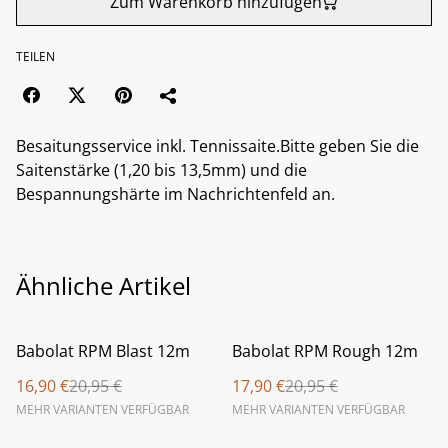
Zum Warenkorb hinzufügen
TEILEN
Besaitungsservice inkl. Tennissaite.Bitte geben Sie die
Saitenstärke (1,20 bis 13,5mm) und die
Bespannungshärte im Nachrichtenfeld an.
Ähnliche Artikel
%
%
Babolat RPM Blast 12m
Babolat RPM Rough 12m
16,90 €
20,95 €
17,90 €
20,95 €
MEHR VARIANTEN VERFÜGBAR
MEHR VARIANTEN VERFÜGBAR