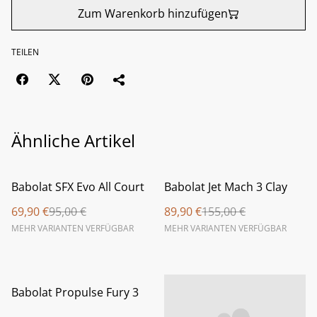
Zum Warenkorb hinzufügen
TEILEN
Ähnliche Artikel
%
%
Babolat SFX Evo All Court
Babolat Jet Mach 3 Clay
69,90 €
95,00 €
89,90 €
155,00 €
MEHR VARIANTEN VERFÜGBAR
MEHR VARIANTEN VERFÜGBAR
%
Babolat Propulse Fury 3