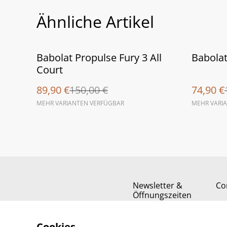
Ähnliche Artikel
%
%
Babolat Propulse Fury 3 All
Babolat
Court
89,90 €
150,00 €
74,90 €
MEHR VARIANTEN VERFÜGBAR
MEHR VARI
Newsletter &
Co
Öffnungszeiten
Cookies