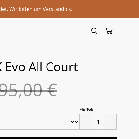
et. Wir bitten um Verständnis.
 Evo All Court
95,00 €
MENGE