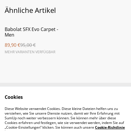
Ähnliche Artikel
%
Babolat SFX Evo Carpet -
Men
89,90 €
95,00 €
MEHR VARIANTEN VERFÜGBAR
Cookies
Newsletter &
Contact Us
Öffnungszeiten
Diese Website verwendet Cookies. Diese kleine Dateien helfen uns zu
Legal Terms
Privacy Policy
verstehen, wie Sie unsere Dienste nutzen, damit wir Ihre Erfahrung mit
Cookie Policy
SumUp noch weiter verbessern können. Sie können mehr über diese
Cookies erfahren und festlegen, wie sie verwendet werden, indem Sie auf
„Cookie-Einstellungen” klicken. Sie können auch unsere
Cookie-Richtlinie