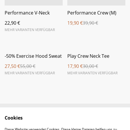
Performance V-Neck
Performance Crew (M)
22,90 €
19,90 €
39,90 €
MEHR VARIANTEN VERFÜGBAR
%
%
-50% Exercise Hood Sweat
Play Crew Neck Tee
27,50 €
55,00 €
17,90 €
30,00 €
MEHR VARIANTEN VERFÜGBAR
MEHR VARIANTEN VERFÜGBAR
Cookies
Newsletter &
Contact Us
Öffnungszeiten
Diese Website verwendet Cookies. Diese kleine Dateien helfen uns zu