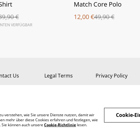
%
Shirt
Match Core Polo
39,90 €
12,00 €
49,90 €
ANTEN VERFÜGBAR
ntact Us
Legal Terms
Privacy Policy
Cookie-Ei
zu verstehen, wie Sie unsere Dienste nutzen, damit wir
en mehr über diese Cookies erfahren und festlegen, wie
n. Sie können auch unsere
Cookie-Richtlinie
lesen.