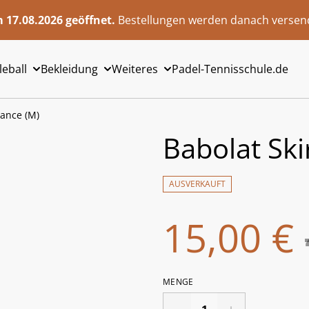
 17.08.2026 geöffnet.
Bestellungen werden danach versend
leball
Bekleidung
Weiteres
Padel-Tennisschule.de
mance (M)
Babolat Ski
AUSVERKAUFT
15,00 €
MENGE