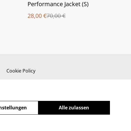
%
Performance Jacket (S)
28,00 €
70,00 €
Cookie Policy
nstellungen
Alle zulassen
powered by