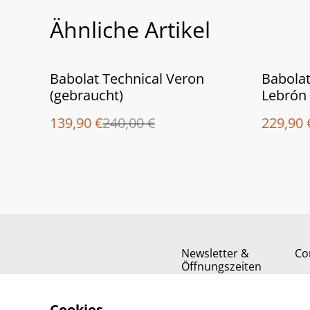
Ähnliche Artikel
%
%
Babolat Technical Veron
Babolat
(gebraucht)
Lebrón 
139,90 €
240,00 €
229,90 
Newsletter &
Co
Öffnungszeiten
Cookies