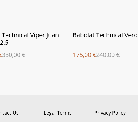
%
 Technical Viper Juan
Babolat Technical Vero
2.5
€
380,00 €
175,00 €
240,00 €
ntact Us
Legal Terms
Privacy Policy