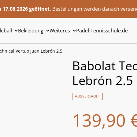
 17.08.2026 geöffnet.
Bestellungen werden danach versend
leball
Bekleidung
Weiteres
Padel-Tennisschule.de
chnical Vertuo Juan Lebrón 2.5
Babolat Tec
Lebrón 2.5
AUSVERKAUFT
139,90 