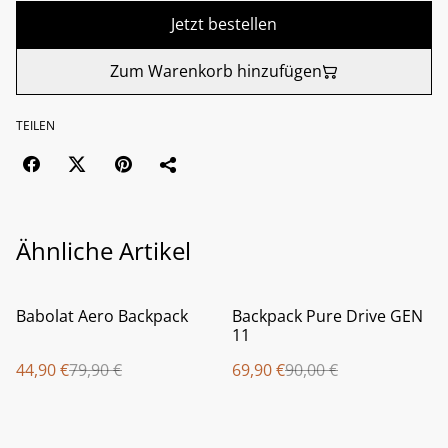
Jetzt bestellen
Zum Warenkorb hinzufügen
TEILEN
Ähnliche Artikel
%
%
Babolat Aero Backpack
Backpack Pure Drive GEN
11
44,90 €
79,90 €
69,90 €
90,00 €