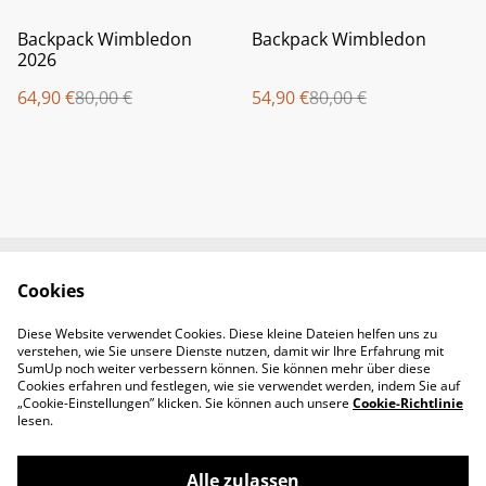
%
%
Backpack Wimbledon
Backpack Wimbledon
2026
64,90 €
80,00 €
54,90 €
80,00 €
Cookies
Newsletter &
Contact Us
Öffnungszeiten
Diese Website verwendet Cookies. Diese kleine Dateien helfen uns zu
Legal Terms
Privacy Policy
verstehen, wie Sie unsere Dienste nutzen, damit wir Ihre Erfahrung mit
Cookie Policy
SumUp noch weiter verbessern können. Sie können mehr über diese
Cookies erfahren und festlegen, wie sie verwendet werden, indem Sie auf
„Cookie-Einstellungen” klicken. Sie können auch unsere
Cookie-Richtlinie
lesen.
Alle zulassen