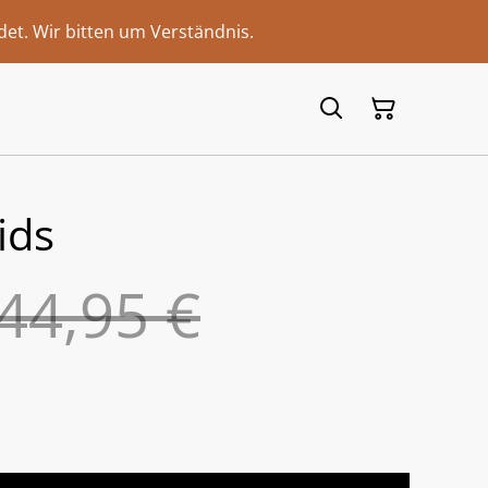
et. Wir bitten um Verständnis.
ids
44,95 €