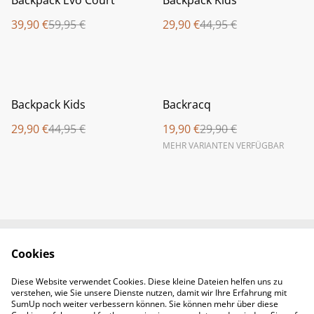
Backpack Evo Court
Backpack Kids
39,90 €
59,95 €
29,90 €
44,95 €
%
%
Backpack Kids
Backracq
29,90 €
44,95 €
19,90 €
29,90 €
MEHR VARIANTEN VERFÜGBAR
Cookies
Newsletter &
Contact Us
Öffnungszeiten
Diese Website verwendet Cookies. Diese kleine Dateien helfen uns zu
Legal Terms
Privacy Policy
verstehen, wie Sie unsere Dienste nutzen, damit wir Ihre Erfahrung mit
Cookie Policy
SumUp noch weiter verbessern können. Sie können mehr über diese