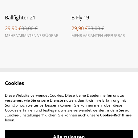
%
%
Ballfighter 21
B-Fly 19
29,90 €
33,00 €
29,90 €
33,00 €
MEHR VARIANTEN VERFÜGBAR
MEHR VARIANTEN VERFÜGBAR
Cookies
Newsletter &
Contact Us
Öffnungszeiten
Diese Website verwendet Cookies. Diese kleine Dateien helfen uns zu
Legal Terms
Privacy Policy
verstehen, wie Sie unsere Dienste nutzen, damit wir Ihre Erfahrung mit
Cookie Policy
SumUp noch weiter verbessern können. Sie können mehr über diese
Cookies erfahren und festlegen, wie sie verwendet werden, indem Sie auf
„Cookie-Einstellungen” klicken. Sie können auch unsere
Cookie-Richtlinie
lesen.
Alle zulassen