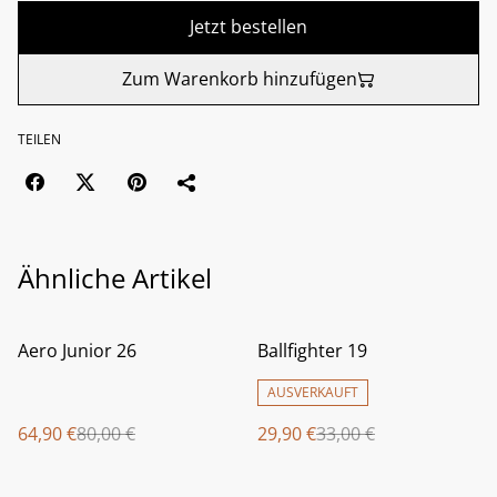
Jetzt bestellen
Zum Warenkorb hinzufügen
TEILEN
Ähnliche Artikel
%
%
Aero Junior 26
Ballfighter 19
AUSVERKAUFT
64,90 €
80,00 €
29,90 €
33,00 €