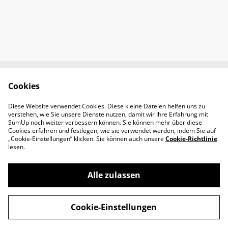
Cookies
Newsletter &
Contact Us
Öffnungszeiten
Diese Website verwendet Cookies. Diese kleine Dateien helfen uns zu
Legal Terms
Privacy Policy
verstehen, wie Sie unsere Dienste nutzen, damit wir Ihre Erfahrung mit
Cookie Policy
SumUp noch weiter verbessern können. Sie können mehr über diese
Cookies erfahren und festlegen, wie sie verwendet werden, indem Sie auf
„Cookie-Einstellungen” klicken. Sie können auch unsere
Cookie-Richtlinie
lesen.
Alle zulassen
©
2026
Padel-Tennisshop
Cookie-Einstellungen
powered by