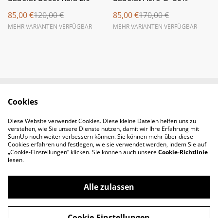
85,00 €
120,00 €
85,00 €
170,00 €
MEHR VARIANTEN VERFÜGBAR
MEHR VARIANTEN VERFÜGBAR
Cookies
Newsletter &
Contact Us
Öffnungszeiten
Diese Website verwendet Cookies. Diese kleine Dateien helfen uns zu
Legal Terms
Privacy Policy
verstehen, wie Sie unsere Dienste nutzen, damit wir Ihre Erfahrung mit
Cookie Policy
SumUp noch weiter verbessern können. Sie können mehr über diese
Cookies erfahren und festlegen, wie sie verwendet werden, indem Sie auf
„Cookie-Einstellungen” klicken. Sie können auch unsere
Cookie-Richtlinie
lesen.
Alle zulassen
©
2026
Padel-Tennisshop
Cookie-Einstellungen