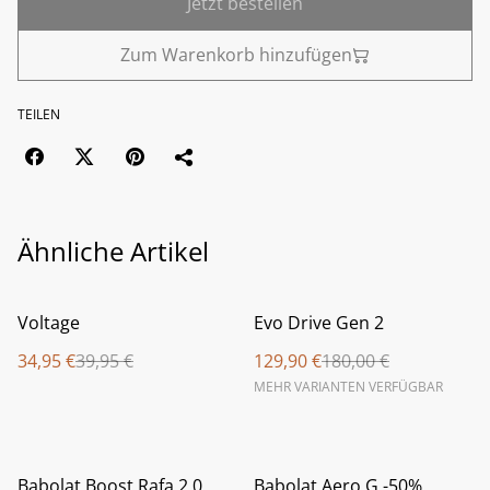
Jetzt bestellen
Zum Warenkorb hinzufügen
TEILEN
Ähnliche Artikel
%
%
Voltage
Evo Drive Gen 2
34,95 €
39,95 €
129,90 €
180,00 €
MEHR VARIANTEN VERFÜGBAR
%
%
Babolat Boost Rafa 2.0
Babolat Aero G -50%