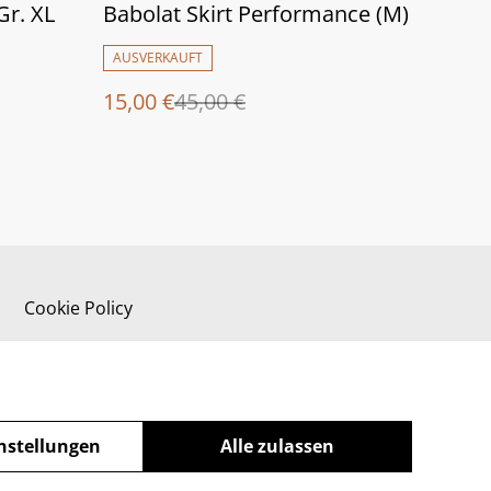
%
Gr. XL
Babolat Skirt Performance (M)
AUSVERKAUFT
15,00 €
45,00 €
Cookie Policy
nstellungen
Alle zulassen
powered by