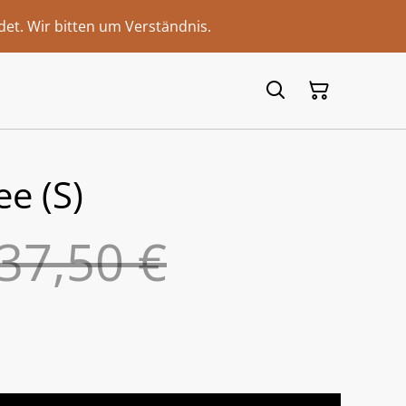
et. Wir bitten um Verständnis.
ee (S)
37,50 €