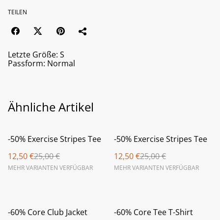
TEILEN
Letzte Größe: S
Passform: Normal
Ähnliche Artikel
%
%
-50% Exercise Stripes Tee
-50% Exercise Stripes Tee
12,50 €
25,00 €
12,50 €
25,00 €
MEHR VARIANTEN VERFÜGBAR
MEHR VARIANTEN VERFÜGBAR
%
%
-60% Core Club Jacket
-60% Core Tee T-Shirt