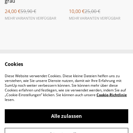
grau
24,00 €
59,90 €
10,00 €
25,00 €
MEHR VARIANTEN VERFÜGBAR
MEHR VARIANTEN VERFÜGBAR
Cookies
Newsletter &
Contact Us
Öffnungszeiten
Diese Website verwendet Cookies. Diese kleine Dateien helfen uns zu
Legal Terms
Privacy Policy
verstehen, wie Sie unsere Dienste nutzen, damit wir Ihre Erfahrung mit
Cookie Policy
SumUp noch weiter verbessern können. Sie können mehr über diese
Cookies erfahren und festlegen, wie sie verwendet werden, indem Sie auf
„Cookie-Einstellungen” klicken. Sie können auch unsere
Cookie-Richtlinie
lesen.
Alle zulassen
©
2026
Padel-Tennisshop