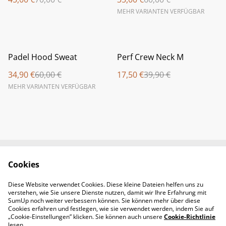
MEHR VARIANTEN VERFÜGBAR
%
%
Padel Hood Sweat
Perf Crew Neck M
34,90 €
60,00 €
17,50 €
39,90 €
MEHR VARIANTEN VERFÜGBAR
Cookies
Newsletter &
Contact Us
Öffnungszeiten
Diese Website verwendet Cookies. Diese kleine Dateien helfen uns zu
Legal Terms
Privacy Policy
verstehen, wie Sie unsere Dienste nutzen, damit wir Ihre Erfahrung mit
Cookie Policy
SumUp noch weiter verbessern können. Sie können mehr über diese
Cookies erfahren und festlegen, wie sie verwendet werden, indem Sie auf
„Cookie-Einstellungen” klicken. Sie können auch unsere
Cookie-Richtlinie
lesen.