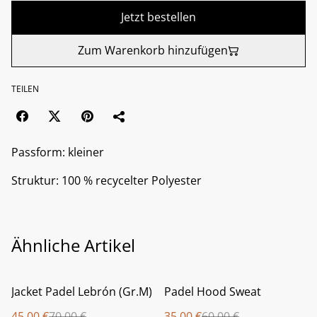
Jetzt bestellen
Zum Warenkorb hinzufügen
TEILEN
Passform: kleiner
Struktur: 100 % recycelter Polyester
Ähnliche Artikel
%
%
Jacket Padel Lebrón (Gr.M)
Padel Hood Sweat
45,00 €
70,00 €
35,00 €
60,00 €