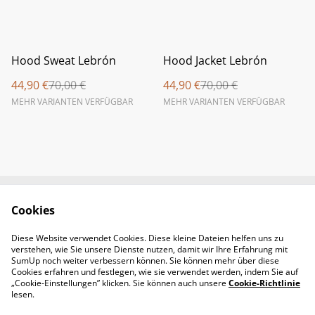
%
%
Hood Sweat Lebrón
Hood Jacket Lebrón
44,90 €
70,00 €
44,90 €
70,00 €
MEHR VARIANTEN VERFÜGBAR
MEHR VARIANTEN VERFÜGBAR
Cookies
Newsletter &
Contact Us
Öffnungszeiten
Diese Website verwendet Cookies. Diese kleine Dateien helfen uns zu
Legal Terms
Privacy Policy
verstehen, wie Sie unsere Dienste nutzen, damit wir Ihre Erfahrung mit
Cookie Policy
SumUp noch weiter verbessern können. Sie können mehr über diese
Cookies erfahren und festlegen, wie sie verwendet werden, indem Sie auf
„Cookie-Einstellungen” klicken. Sie können auch unsere
Cookie-Richtlinie
lesen.