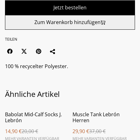
Jetzt bestellen
Zum Warenkorb hinzufügen
TEILEN
100 % recycelter Polyester.
Ähnliche Artikel
%
%
Babolat Mid-Calf Socks J.
Muscle Tank Lebrón
Lebrón
Herren
14,90 €
20,00 €
29,90 €
37,00 €
MEHR VARIANTEN VERFÜGBAR
MEHR VARIANTEN VERFÜGBAR